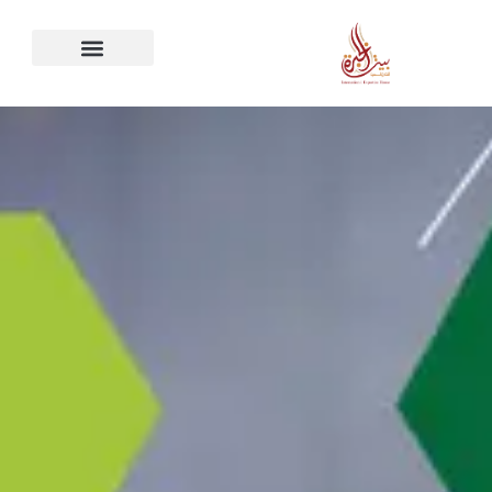
خطي
لى
لمحتوى