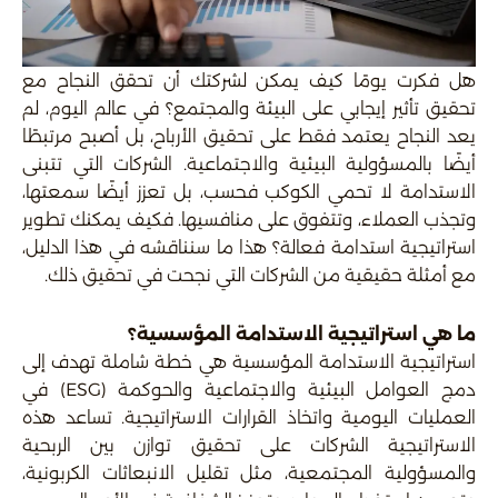
هل فكرت يومًا كيف يمكن لشركتك أن تحقق النجاح مع
تحقيق تأثير إيجابي على البيئة والمجتمع؟ في عالم اليوم، لم
يعد النجاح يعتمد فقط على تحقيق الأرباح، بل أصبح مرتبطًا
أيضًا بالمسؤولية البيئية والاجتماعية. الشركات التي تتبنى
الاستدامة لا تحمي الكوكب فحسب، بل تعزز أيضًا سمعتها،
وتجذب العملاء، وتتفوق على منافسيها. فكيف يمكنك تطوير
استراتيجية استدامة فعالة؟ هذا ما سنناقشه في هذا الدليل،
مع أمثلة حقيقية من الشركات التي نجحت في تحقيق ذلك.
ما هي استراتيجية الاستدامة المؤسسية؟
استراتيجية الاستدامة المؤسسية هي خطة شاملة تهدف إلى
دمج العوامل البيئية والاجتماعية والحوكمة (ESG) في
العمليات اليومية واتخاذ القرارات الاستراتيجية. تساعد هذه
الاستراتيجية الشركات على تحقيق توازن بين الربحية
والمسؤولية المجتمعية، مثل تقليل الانبعاثات الكربونية،