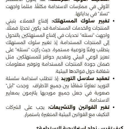
الأولي في ممارسات الاستدامة مكلفًا، مثلما واجهت
“تسلا” في بداياتها.
تغيير سلوك المستهلك
:
إقناع العملاء بتبني
المنتجات والخدمات المستدامة قد يكون تحديًا. فمثلًا،
واجهت “نستله” تحديات في إقناع المستهلكين بالتحول
إلى المنتجات المستدامة. إذ تغيير سلوك المستهلك
يتطلب وقتًا وتوعية مستمرة، حيث ركزت “نستله” على
تعزيز الوعي البيئي وتقديم حوافز للمستهلكين، مثل
ضمان جودة المنتجات المستدامة وتوفير معلومات
شفافة حول فوائدها البيئية.
تعقيد سلاسل التوريد
:إذ تتطلب استدامة سلسلة
التوريد تعاونًا شفافًا بين جميع الأطراف. وجدت “آبل”
صعوبة في جعل جميع مورديها يلتزمون بمعايير
الاستدامة.
تغير القوانين والتشريعات
:
يجب على الشركات
التكيف مع القوانين البيئية المتغيرة باستمرار.
كيف تقيس نجاح استراتيجية الاستدامة؟