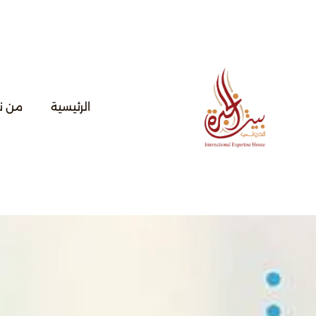
خطي
لى
لمحتوى
الرئيسية
من ن