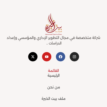
شركة متخصصة في مجال التطوير الإداري والمؤسسي وإعداد
الدراسات ..
X
Y
F
I
-
o
a
n
t
u
c
s
w
t
e
t
i
u
b
a
القائمة
t
b
o
g
t
e
o
r
الرئيسية
e
k
a
r
m
من نحن
ملف بيت الخبرة