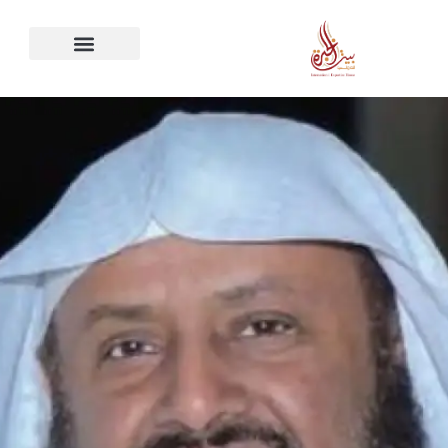
خطي
لى
لمحتوى