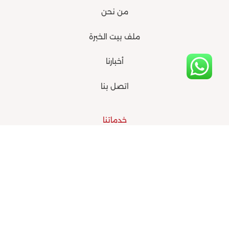
r
m
من نحن
ملف بيت الخبرة
أخبارنا
اتصل بنا
خدماتنا
البناء المؤسسي والتنظيمي
التأهيل لشهادات الجودة
الحوكمة و الاستراتيجيات والاستدامة
الدراسات والبحوث والتقارير