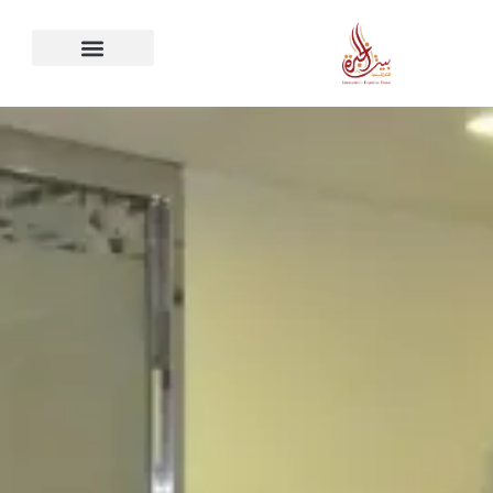
خطي
لى
لمحتوى