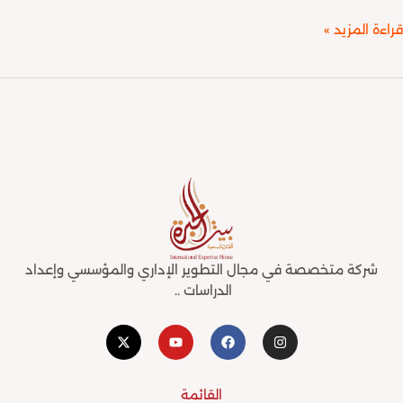
ة المزيد »
شركة متخصصة في مجال التطوير الإداري والمؤسسي وإعداد
الدراسات ..
X
Y
F
I
-
o
a
n
t
u
c
s
w
t
e
t
i
u
b
a
القائمة
t
b
o
g