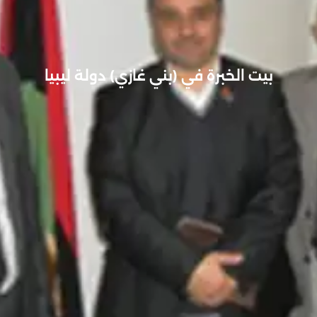
بيت الخبرة في (بني غازي) دولة ليبيا