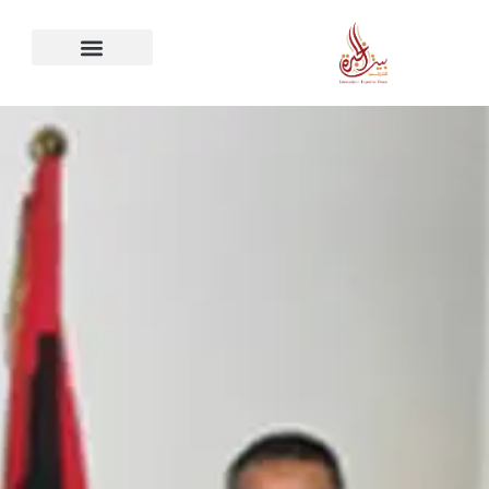
خطي
لى
لمحتوى