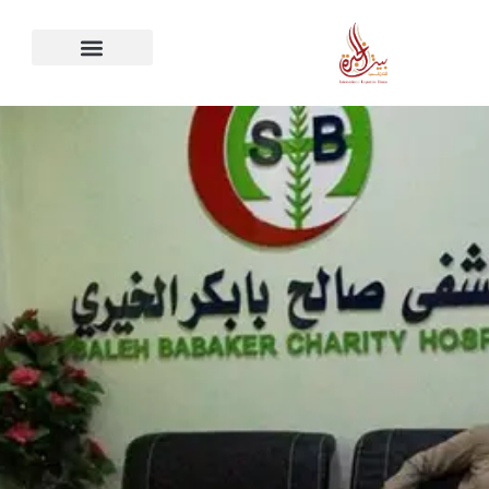
خطي
لى
لمحتوى