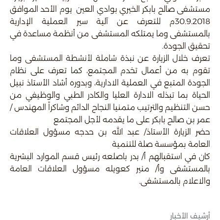
مستشفى صالح بابكر الخيري بوادي العين يوم الأحد الموافق
30.9.2018م للتعرف عن آلية سير العملية الإدارية
بالمستشفى وما يمتلكه المستشفى من أنظمة مساعدة في
تحقيق الجودة.
تعرف خلال الزيارة عن نبذة شاملة لأنشطة المستشفى وما
تقوم به من أعمال تخدم المجتمع، كما تعرف على نظام
الجودة المتبع في العملية الادارية، وبدوره أشاد الأستاذ نبيل
الحياة بما تبذله الادارة العليا والكادر الطبي والوظيفي من
حسن التنظيم والترتيب متمنيا النجاح الدائم وشاكراً المهندس /
عمر بن صالح بابكر على ما يقدمه لأجل المجتمع
حضر الزيارة الأستاذ/ عبد الله بن حدجه مسؤول العلاقات
العامة بمؤسسة صلة للتنمية
كان في استقبالهم أ/ بدر باصلعه رئيس قسم الموارد البشرية
بالمستشفى وأ/ منير كعويله مسؤول العلاقات العامة
والاعلام بالمستشفى.
أرشيف الأخبار